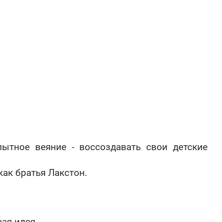
ытное веяние - воссоздавать свои детские
 как братья Лакстон.
ная идея