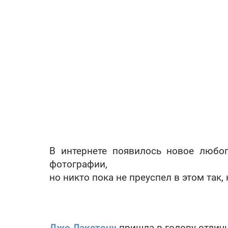
В интернете появилось новое любоп
фотографии,
но никто пока не преуспел в этом так,
Джо Лакстону
пришла в голову отлич