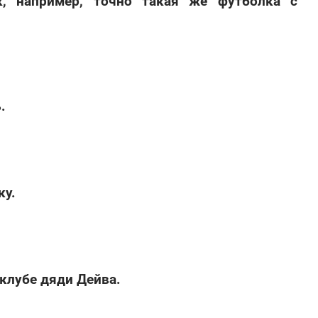
к, например, точно такая же футболка с
.
ку.
клубе дяди Дейва.