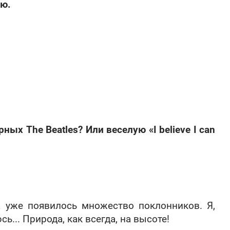
ью.
ных The Beatles? Или веселую «I believe I can
а уже появилось множество поклонников. Я,
ь... Природа, как всегда, на высоте!